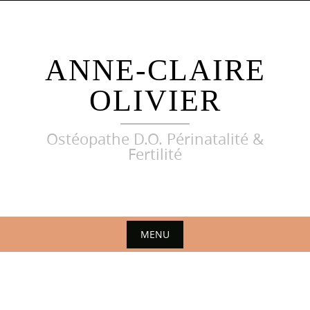
Skip
to
content
ANNE-CLAIRE
OLIVIER
Ostéopathe D.O. Périnatalité &
Fertilité
MENU
Skip
to
content