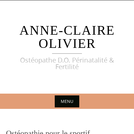
Skip
to
content
ANNE-CLAIRE
OLIVIER
Ostéopathe D.O. Périnatalité &
Fertilité
MENU
Skip
to
content
Ostéopathie pour le sportif